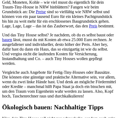
Geld, Moneten, Kohle – wie viel musst du eigentlich für dein
Traum-Tiny-House in NRW hinblättern? Fangen wir beim
Grundstück an: Die
Preise
sind so vielfältig wie NRW selbst und
können von ein paar tausend Euro für ein kleines Pachtgrundstück
bis hin zu weit mehr für ein erschlossenes Baugrundstück gehen.
Lage, Lage, Lage – das ist das Zauberwort, das den
Preis
bestimmt.
Und das Tiny House selbst? Je nachdem, ob du es selbst baust oder
bauen
lässt, musst du mit Kosten ab etwa 25.000 Euro rechnen. Je
ausgefallener und individueller, desto höher der Preis. Aber hey,
dafür hast du dann ein Haus, das so einzigartig ist wie du selbst.
Und vergiss nicht die laufenden Kosten für Versicherung,
Instandhaltung und Co. – auch Tiny Houses wollen gepflegt
werden.
Vergleiche auch Angebote für Fertig-Tiny-Houses oder Bausätze.
Die können eine günstige und praktische Alternative sein, vor allem,
wenn du zwei linke Hände hast. Und denk an mögliche Fördermittel
oder Kredite – manchmal hilft Papa Staat ja doch ein bisschen mit,
um den Traum vom Eigenheim wahr werden zu lassen. Also, Kopf
hoch, Taschenrechner raus und durchkalkulieren!
Ökologisch bauen: Nachhaltige Tipps