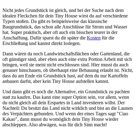
Nicht jedes Grundstück ist gleich, und bei der Suche nach dem
idealen Fleckchen für dein Tiny House wirst du auf verschiedene
Typen stoßen. Da gibt es beispielsweise das klassische
Baugrundstück, das schon alle Anschlüsse für Strom und Wasser
hat. Super praktisch, aber oft auch ein bisschen teurer in der
Anschaffung. Dafür sparst du dir später die
Kosten
für die
Erschließung und kannst direkt loslegen.
Dann wären da noch Landwirtschaftsflächen oder Gartenland, die
oft günstiger sind, aber eben auch eine extra Portion Arbeit mit sich
bringen, weil sie meist nicht erschlossen sind. Hier musst du auch
genauer hinschauen, ob überhaupt eine Bebauung erlaubt ist. Nicht,
dass du am Ende ein Grundstück hast, auf dem du nur Kartoffeln
anbauen darfst, aber kein Tiny House aufstellen kannst.
Und dann gibt es noch die Alternative, ein Grundstück zu pachten
statt zu kaufen. Das kann eine super Option sein, vor allem, wenn
du nicht gleich all dein Erspartes in Land investieren willst. Der
Nachteil: Du besitzt das Land nicht wirklich und bist an die Launen
des Verpächters gebunden. Und wenn der eines Tages sagt "Ciao
Kakao", dann musst du womöglich dein Tiny House wieder
abschleppen. Also abwägen, was für dich Sinn macht!