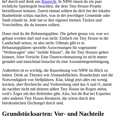
tief durch und denk ans
Baurecht
. In NRW musst du ein paar
rechtliche Spielregeln beachten, die dein Tiny-House-Projekt
beeinflussen können. Zuerst einmal solltest du dich bei der lokalen
Baubehörde schlau machen, was in der jeweiligen Gemeinde oder
Stadt erlaubt ist. Jede hat so ihre eigenen kleinen Tücken und
Vorschriften, die du kennen solltest.
Dann sind da die Bebauungspläne. Die geben genau vor, was wo
gebaut werden darf und was nicht. Einfach ein Tiny House in die
Landschaft setzen, ist also nicht. Oftmals gibt es in
Bebauungsplänen spezielle Ausweisungen für sogenannte
"Wohnwagen" oder "mobile Häuser", die für Tiny Houses gelten
können. Aber Vorsicht: Eine Dauerwohnnutzung ist nicht immer
gestattet und manchmal brauchst du eine Ausnahmegenehmigung.
Außerdem ist es wichtig, die Bauordnung von NRW im Blick zu
haben. Denk an Themen wie Abstandsflächen, Brandschutz und die
Notwendigkeit von Stellplätzen. Klar, klingt jetzt alles ein wenig
trocken, aber Recherche und Vorbereitung sind das A und O, damit
du nachher nicht mit deinem süßen Tiny House im Regen stehst,
weil’s Ärger mit den Behörden gibt. Also, hol dir Rat bei Experten
oder anderen Tiny House-Besitzern, die schon durch den
bürokratischen Dschungel durch sind.
Grundstücksarten: Vor- und Nachteile