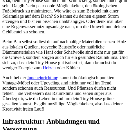
Klar, dein Tiny House soll nicht nur schnuckelig, sondern auch grün
sein. Da gibt’s ein paar coole Möglichkeiten, den ökologischen
Fußabdruck zu minimieren. Wie wäre es zum Beispiel mit einer
Solaranlage auf dem Dach? So kannst du deinen eigenen Strom
erzeugen und bist ein bisschen unabhängiger. Oder denk mal über
eine Regenwassernutzungsanlage nach, um die Umwelt und deinen
Geldbeutel zu schonen.
Beim Bau selbst solltest du auf nachhaltige Materialien setzen. Holz
aus lokalen Quellen, recycelte Baustoffe oder natürliche
Dämmmaterialien wie Hanf oder Schafwolle sind nicht nur gut für
die Umwelt, sondern sorgen auch für ein gesundes Raumklima. Und
sieh zu, dass dein Tiny House gut isoliert ist, dann brauchst du
weniger Energie zum
Heizen
oder Kühlen.
Auch bei der
Inneneinrichtung
kannst du ökologisch punkten.
Vintage-Möbel oder Upcycling sind nicht nur voll im Trend,
sondern schonen auch Ressourcen. Und Pflanzen dürfen nicht
fehlen – sie verbessern das Raumklima und sehen super aus.
Überleg dir, wie du Leben in und um dein Tiny House grüner
gestalten kannst. Es gibt unzählige Möglichkeiten, also lass deiner
Kreativität freien Lauf!
Infrastruktur: Anbindungen und
Versorgung