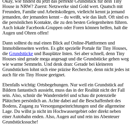
Okay, wie findest du jetzt das perfekte Grundstück für dein Tiny
House in NRW? Zuerst: Netzwerke sind Gold wert. Quatsch mit
Freunden, Familie und Arbeitskollegen, vielleicht kennt ja jemand
jemanden, der jemanden kennt – du weißt, wie das läuft. Oft sind es
die persönlichen Kontakte, die zu den besten Gelegenheiten führen.
Auch lokale Facebook-Gruppen oder Foren können helfen, halt die
Augen und Ohren offen!
Dann solltest du mal einen Blick auf Online-Plattformen und
Immobilienseiten werfen. Es gibt spezielle Portale für Tiny Houses,
die
Grundstücke
und Bauplätze listen. Sei aber schnell, denn Tiny
Houses sind gerade mega angesagt und die Grundstücke gehen weg
wie warme Semmeln. Und denk dran: Gerade bei kleineren
Grundstücken lohnt sich eine präzise Recherche, denn nicht jedes ist
auch für ein Tiny House geeignet.
Ebenfalls wichtig: Ortsbegehungen. Nur weil ein Grundstück auf
Bildern fantastisch aussieht, muss das in der Realität nicht der Fall
sein. Also, schnür die Wanderstiefel und schau dir potenzielle
Plätzchen persönlich an. Achte dabei auf die Beschaffenheit des
Bodens, Zugang zu Versorgungseinrichtungen und die allgemeine
Lage. Du willst ja nicht im Hochwassergebiet oder direkt neben
einer Autobahn enden. Also, Augen auf und rein ins Abenteuer
Grundstückssuche!