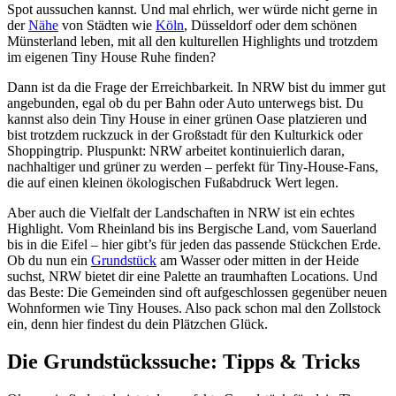
Spot aussuchen kannst. Und mal ehrlich, wer würde nicht gerne in
der
Nähe
von Städten wie
Köln
, Düsseldorf oder dem schönen
Münsterland leben, mit all den kulturellen Highlights und trotzdem
im eigenen Tiny House Ruhe finden?
Dann ist da die Frage der Erreichbarkeit. In NRW bist du immer gut
angebunden, egal ob du per Bahn oder Auto unterwegs bist. Du
kannst also dein Tiny House in einer grünen Oase platzieren und
bist trotzdem ruckzuck in der Großstadt für den Kulturkick oder
Shoppingtrip. Pluspunkt: NRW arbeitet kontinuierlich daran,
nachhaltiger und grüner zu werden – perfekt für Tiny-House-Fans,
die auf einen kleinen ökologischen Fußabdruck Wert legen.
Aber auch die Vielfalt der Landschaften in NRW ist ein echtes
Highlight. Vom Rheinland bis ins Bergische Land, vom Sauerland
bis in die Eifel – hier gibt’s für jeden das passende Stückchen Erde.
Ob du nun ein
Grundstück
am Wasser oder mitten in der Heide
suchst, NRW bietet dir eine Palette an traumhaften Locations. Und
das Beste: Die Gemeinden sind oft aufgeschlossen gegenüber neuen
Wohnformen wie Tiny Houses. Also pack schon mal den Zollstock
ein, denn hier findest du dein Plätzchen Glück.
Die Grundstückssuche: Tipps & Tricks