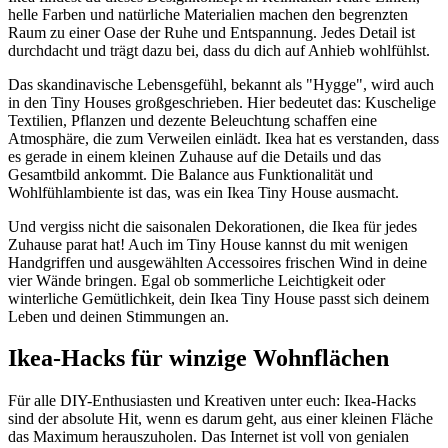
helle Farben und natürliche Materialien machen den begrenzten
Raum zu einer Oase der Ruhe und Entspannung. Jedes Detail ist
durchdacht und trägt dazu bei, dass du dich auf Anhieb wohlfühlst.
Das skandinavische Lebensgefühl, bekannt als "Hygge", wird auch
in den Tiny Houses großgeschrieben. Hier bedeutet das: Kuschelige
Textilien, Pflanzen und dezente Beleuchtung schaffen eine
Atmosphäre, die zum Verweilen einlädt. Ikea hat es verstanden, dass
es gerade in einem kleinen Zuhause auf die Details und das
Gesamtbild ankommt. Die Balance aus Funktionalität und
Wohlfühlambiente ist das, was ein Ikea Tiny House ausmacht.
Und vergiss nicht die saisonalen Dekorationen, die Ikea für jedes
Zuhause parat hat! Auch im Tiny House kannst du mit wenigen
Handgriffen und ausgewählten Accessoires frischen Wind in deine
vier Wände bringen. Egal ob sommerliche Leichtigkeit oder
winterliche Gemütlichkeit, dein Ikea Tiny House passt sich deinem
Leben und deinen Stimmungen an.
Ikea-Hacks für winzige Wohnflächen
Für alle DIY-Enthusiasten und Kreativen unter euch: Ikea-Hacks
sind der absolute Hit, wenn es darum geht, aus einer kleinen Fläche
das Maximum herauszuholen. Das Internet ist voll von genialen