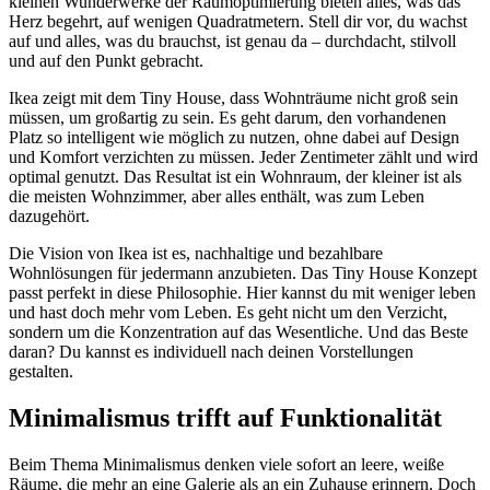
kleinen Wunderwerke der Raumoptimierung bieten alles, was das
Herz begehrt, auf wenigen Quadratmetern. Stell dir vor, du wachst
auf und alles, was du brauchst, ist genau da – durchdacht, stilvoll
und auf den Punkt gebracht.
Ikea zeigt mit dem Tiny House, dass Wohnträume nicht groß sein
müssen, um großartig zu sein. Es geht darum, den vorhandenen
Platz so intelligent wie möglich zu nutzen, ohne dabei auf Design
und Komfort verzichten zu müssen. Jeder Zentimeter zählt und wird
optimal genutzt. Das Resultat ist ein Wohnraum, der kleiner ist als
die meisten Wohnzimmer, aber alles enthält, was zum Leben
dazugehört.
Die Vision von Ikea ist es, nachhaltige und bezahlbare
Wohnlösungen für jedermann anzubieten. Das Tiny House Konzept
passt perfekt in diese Philosophie. Hier kannst du mit weniger leben
und hast doch mehr vom Leben. Es geht nicht um den Verzicht,
sondern um die Konzentration auf das Wesentliche. Und das Beste
daran? Du kannst es individuell nach deinen Vorstellungen
gestalten.
Minimalismus trifft auf Funktionalität
Beim Thema Minimalismus denken viele sofort an leere, weiße
Räume, die mehr an eine Galerie als an ein Zuhause erinnern. Doch