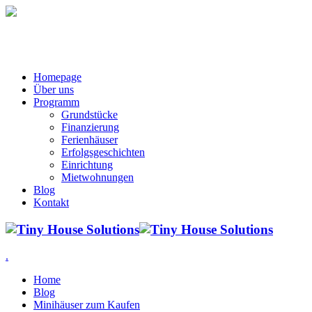
Homepage
Über uns
Programm
Grundstücke
Finanzierung
Ferienhäuser
Erfolgsgeschichten
Einrichtung
Mietwohnungen
Blog
Kontakt
.
Home
Blog
Minihäuser zum Kaufen