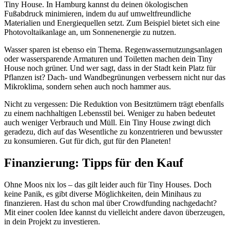
Tiny House. In Hamburg kannst du deinen ökologischen
Fußabdruck minimieren, indem du auf umweltfreundliche
Materialien und Energiequellen setzt. Zum Beispiel bietet sich eine
Photovoltaikanlage an, um Sonnenenergie zu nutzen.
Wasser sparen ist ebenso ein Thema. Regenwassernutzungsanlagen
oder wassersparende Armaturen und Toiletten machen dein Tiny
House noch grüner. Und wer sagt, dass in der Stadt kein Platz für
Pflanzen ist? Dach- und Wandbegrünungen verbessern nicht nur das
Mikroklima, sondern sehen auch noch hammer aus.
Nicht zu vergessen: Die Reduktion von Besitztümern trägt ebenfalls
zu einem nachhaltigen Lebensstil bei. Weniger zu haben bedeutet
auch weniger Verbrauch und Müll. Ein Tiny House zwingt dich
geradezu, dich auf das Wesentliche zu konzentrieren und bewusster
zu konsumieren. Gut für dich, gut für den Planeten!
Finanzierung: Tipps für den Kauf
Ohne Moos nix los – das gilt leider auch für Tiny Houses. Doch
keine Panik, es gibt diverse Möglichkeiten, dein Minihaus zu
finanzieren. Hast du schon mal über Crowdfunding nachgedacht?
Mit einer coolen Idee kannst du vielleicht andere davon überzeugen,
in dein Projekt zu investieren.