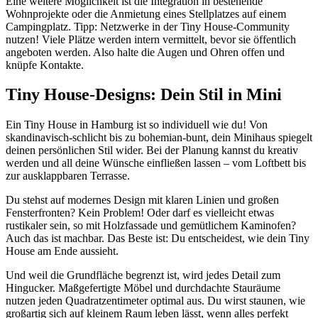
Eine weitere Möglichkeit ist die Integration in bestehende
Wohnprojekte oder die Anmietung eines Stellplatzes auf einem
Campingplatz. Tipp: Netzwerke in der Tiny House-Community
nutzen! Viele Plätze werden intern vermittelt, bevor sie öffentlich
angeboten werden. Also halte die Augen und Ohren offen und
knüpfe Kontakte.
Tiny House-Designs: Dein Stil in Mini
Ein Tiny House in Hamburg ist so individuell wie du! Von
skandinavisch-schlicht bis zu bohemian-bunt, dein Minihaus spiegelt
deinen persönlichen Stil wider. Bei der Planung kannst du kreativ
werden und all deine Wünsche einfließen lassen – vom Loftbett bis
zur ausklappbaren Terrasse.
Du stehst auf modernes Design mit klaren Linien und großen
Fensterfronten? Kein Problem! Oder darf es vielleicht etwas
rustikaler sein, so mit Holzfassade und gemütlichem Kaminofen?
Auch das ist machbar. Das Beste ist: Du entscheidest, wie dein Tiny
House am Ende aussieht.
Und weil die Grundfläche begrenzt ist, wird jedes Detail zum
Hingucker. Maßgefertigte Möbel und durchdachte Stauräume
nutzen jeden Quadratzentimeter optimal aus. Du wirst staunen, wie
großartig sich auf kleinem Raum leben lässt, wenn alles perfekt