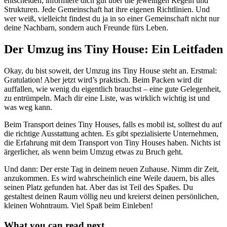
entscheiden, informiere dich gut über die jeweiligen Regeln und
Strukturen. Jede Gemeinschaft hat ihre eigenen Richtlinien. Und
wer weiß, vielleicht findest du ja in so einer Gemeinschaft nicht nur
deine Nachbarn, sondern auch Freunde fürs Leben.
Der Umzug ins Tiny House: Ein Leitfaden
Okay, du bist soweit, der Umzug ins Tiny House steht an. Erstmal:
Gratulation! Aber jetzt wird’s praktisch. Beim Packen wird dir
auffallen, wie wenig du eigentlich brauchst – eine gute Gelegenheit,
zu entrümpeln. Mach dir eine Liste, was wirklich wichtig ist und
was weg kann.
Beim Transport deines Tiny Houses, falls es mobil ist, solltest du auf
die richtige Ausstattung achten. Es gibt spezialisierte Unternehmen,
die Erfahrung mit dem Transport von Tiny Houses haben. Nichts ist
ärgerlicher, als wenn beim Umzug etwas zu Bruch geht.
Und dann: Der erste Tag in deinem neuen Zuhause. Nimm dir Zeit,
anzukommen. Es wird wahrscheinlich eine Weile dauern, bis alles
seinen Platz gefunden hat. Aber das ist Teil des Spaßes. Du
gestaltest deinen Raum völlig neu und kreierst deinen persönlichen,
kleinen Wohntraum. Viel Spaß beim Einleben!
What you can read next