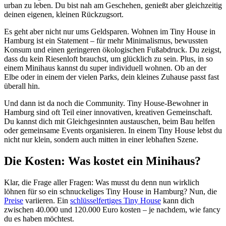
urban zu leben. Du bist nah am Geschehen, genießt aber gleichzeitig
deinen eigenen, kleinen Rückzugsort.
Es geht aber nicht nur ums Geldsparen. Wohnen im Tiny House in
Hamburg ist ein Statement – für mehr Minimalismus, bewussten
Konsum und einen geringeren ökologischen Fußabdruck. Du zeigst,
dass du kein Riesenloft brauchst, um glücklich zu sein. Plus, in so
einem Minihaus kannst du super individuell wohnen. Ob an der
Elbe oder in einem der vielen Parks, dein kleines Zuhause passt fast
überall hin.
Und dann ist da noch die Community. Tiny House-Bewohner in
Hamburg sind oft Teil einer innovativen, kreativen Gemeinschaft.
Du kannst dich mit Gleichgesinnten austauschen, beim Bau helfen
oder gemeinsame Events organisieren. In einem Tiny House lebst du
nicht nur klein, sondern auch mitten in einer lebhaften Szene.
Die Kosten: Was kostet ein Minihaus?
Klar, die Frage aller Fragen: Was musst du denn nun wirklich
löhnen für so ein schnuckeliges Tiny House in Hamburg? Nun, die
Preise
variieren. Ein
schlüsselfertiges Tiny House
kann dich
zwischen 40.000 und 120.000 Euro kosten – je nachdem, wie fancy
du es haben möchtest.