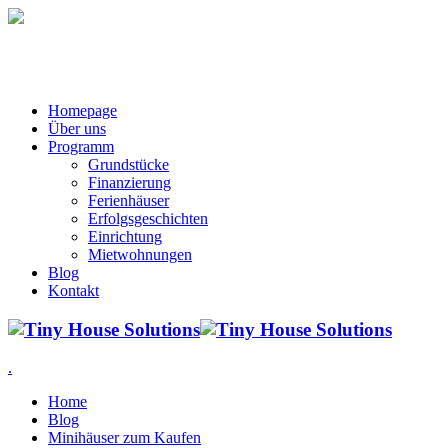
Homepage
Über uns
Programm
Grundstücke
Finanzierung
Ferienhäuser
Erfolgsgeschichten
Einrichtung
Mietwohnungen
Blog
Kontakt
.
Home
Blog
Minihäuser zum Kaufen