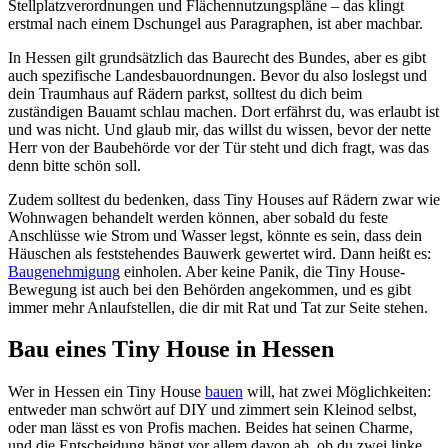
Stellplatzverordnungen und Flächennutzungspläne – das klingt
erstmal nach einem Dschungel aus Paragraphen, ist aber machbar.
In Hessen gilt grundsätzlich das Baurecht des Bundes, aber es gibt
auch spezifische Landesbauordnungen. Bevor du also loslegst und
dein Traumhaus auf Rädern parkst, solltest du dich beim
zuständigen Bauamt schlau machen. Dort erfährst du, was erlaubt ist
und was nicht. Und glaub mir, das willst du wissen, bevor der nette
Herr von der Baubehörde vor der Tür steht und dich fragt, was das
denn bitte schön soll.
Zudem solltest du bedenken, dass Tiny Houses auf Rädern zwar wie
Wohnwagen behandelt werden können, aber sobald du feste
Anschlüsse wie Strom und Wasser legst, könnte es sein, dass dein
Häuschen als feststehendes Bauwerk gewertet wird. Dann heißt es:
Baugenehmigung
einholen. Aber keine Panik, die Tiny House-
Bewegung ist auch bei den Behörden angekommen, und es gibt
immer mehr Anlaufstellen, die dir mit Rat und Tat zur Seite stehen.
Bau eines Tiny House in Hessen
Wer in Hessen ein Tiny House
bauen
will, hat zwei Möglichkeiten:
entweder man schwört auf DIY und zimmert sein Kleinod selbst,
oder man lässt es von Profis machen. Beides hat seinen Charme,
und die Entscheidung hängt vor allem davon ab, ob du zwei linke