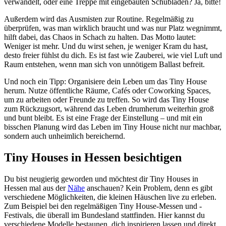
verwandelt, oder eine Treppe mit eingebauten Schubladen? Ja, bitte!
Außerdem wird das Ausmisten zur Routine. Regelmäßig zu
überprüfen, was man wirklich braucht und was nur Platz wegnimmt,
hilft dabei, das Chaos in Schach zu halten. Das Motto lautet:
Weniger ist mehr. Und du wirst sehen, je weniger Kram du hast,
desto freier fühlst du dich. Es ist fast wie Zauberei, wie viel Luft und
Raum entstehen, wenn man sich von unnötigem Ballast befreit.
Und noch ein Tipp: Organisiere dein Leben um das Tiny House
herum. Nutze öffentliche Räume, Cafés oder Coworking Spaces,
um zu arbeiten oder Freunde zu treffen. So wird das Tiny House
zum Rückzugsort, während das Leben drumherum weiterhin groß
und bunt bleibt. Es ist eine Frage der Einstellung – und mit ein
bisschen Planung wird das Leben im Tiny House nicht nur machbar,
sondern auch unheimlich bereichernd.
Tiny Houses in Hessen besichtigen
Du bist neugierig geworden und möchtest dir Tiny Houses in
Hessen mal aus der
Nähe
anschauen? Kein Problem, denn es gibt
verschiedene Möglichkeiten, die kleinen Häuschen live zu erleben.
Zum Beispiel bei den regelmäßigen Tiny House-Messen und -
Festivals, die überall im Bundesland stattfinden. Hier kannst du
verschiedene Modelle bestaunen, dich inspirieren lassen und direkt