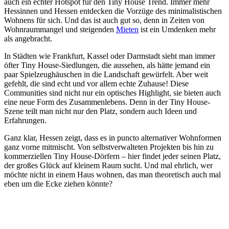
auch ein echter Hotspot für den Tiny House Trend. Immer mehr
Hessinnen und Hessen entdecken die Vorzüge des minimalistischen
Wohnens für sich. Und das ist auch gut so, denn in Zeiten von
Wohnraummangel und steigenden
Mieten
ist ein Umdenken mehr
als angebracht.
In Städten wie Frankfurt, Kassel oder Darmstadt sieht man immer
öfter Tiny House-Siedlungen, die aussehen, als hätte jemand ein
paar Spielzeughäuschen in die Landschaft gewürfelt. Aber weit
gefehlt, die sind echt und vor allem echte Zuhause! Diese
Communities sind nicht nur ein optisches Highlight, sie bieten auch
eine neue Form des Zusammenlebens. Denn in der Tiny House-
Szene teilt man nicht nur den Platz, sondern auch Ideen und
Erfahrungen.
Ganz klar, Hessen zeigt, dass es in puncto alternativer Wohnformen
ganz vorne mitmischt. Von selbstverwalteten Projekten bis hin zu
kommerziellen Tiny House-Dörfern – hier findet jeder seinen Platz,
der großes Glück auf kleinem Raum sucht. Und mal ehrlich, wer
möchte nicht in einem Haus wohnen, das man theoretisch auch mal
eben um die Ecke ziehen könnte?