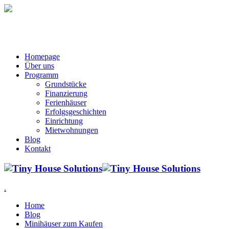
Homepage
Über uns
Programm
Grundstücke
Finanzierung
Ferienhäuser
Erfolgsgeschichten
Einrichtung
Mietwohnungen
Blog
Kontakt
.
Home
Blog
Minihäuser zum Kaufen