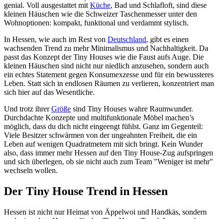
genial. Voll ausgestattet mit
Küche
, Bad und Schlafloft, sind diese
kleinen Häuschen wie die Schweizer Taschenmesser unter den
Wohnoptionen: kompakt, funktional und verdammt stylisch.
In Hessen, wie auch im Rest von
Deutschland
, gibt es einen
wachsenden Trend zu mehr Minimalismus und Nachhaltigkeit. Da
passt das Konzept der Tiny Houses wie die Faust aufs Auge. Die
kleinen Häuschen sind nicht nur niedlich anzusehen, sondern auch
ein echtes Statement gegen Konsumexzesse und für ein bewussteres
Leben. Statt sich in endlosen Räumen zu verlieren, konzentriert man
sich hier auf das Wesentliche.
Und trotz ihrer
Größe
sind Tiny Houses wahre Raumwunder.
Durchdachte Konzepte und multifunktionale Möbel machen’s
möglich, dass du dich nicht eingeengt fühlst. Ganz im Gegenteil:
Viele Besitzer schwärmen von der ungeahnten Freiheit, die ein
Leben auf wenigen Quadratmetern mit sich bringt. Kein Wunder
also, dass immer mehr Hessen auf den Tiny House-Zug aufspringen
und sich überlegen, ob sie nicht auch zum Team "Weniger ist mehr"
wechseln wollen.
Der Tiny House Trend in Hessen
Hessen ist nicht nur Heimat von Äppelwoi und Handkäs, sondern