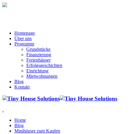
Homepage
Über uns
Programm
Grundstücke
Finanzierung
Ferienhäuser
Erfolgsgeschichten
Einrichtung
Mietwohnungen
Blog
Kontakt
.
Home
Blog
Minihäuser zum Kaufen