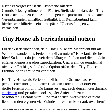
Nicht zu vergessen ist die Absprache mit dem
Grundstückseigentümer oder Pächter. Stelle sicher, dass dein Tiny
House den lokalen Baubestimmungen entspricht und dass du alle
Vereinbarungen schriftlich festhältst. Ein Rechtsbeistand kann
hierbei sehr hilfreich sein, um spätere Überraschungen zu
vermeiden.
Tiny House als Feriendomizil nutzen
Du denkst darüber nach, dein Tiny House am Meer nicht nur als
Wohnort, sondern als Feriendomizil zu nutzen? Eine fantastische
Idee! So kannst du jederzeit dem Alltag entfliehen und dich in dein
eigenes kleines Paradies zurückziehen. Und wenn du gerade mal
nicht vor Ort bist, steht dir die Option offen, dein Tiny House an
Freunde oder Familie zu verleihen.
Ein Tiny House als Feriendomizil hat den Charme, dass es
persönlicher und gemütlicher ist als ein Hotelzimmer oder eine
große Ferienwohnung. Du kannst es ganz nach deinem Geschmack
einrichten
und gestalten, sodass jeder Aufenthalt zu einem
besonderen Erlebnis wird. Und mal ehrlich, wer würde es nicht
lieben, in den eigenen vier Wänden direkt am Meer aufzuwachen?
Zudem kannst du dein Tiny House flexibel nutzen. Vielleicht