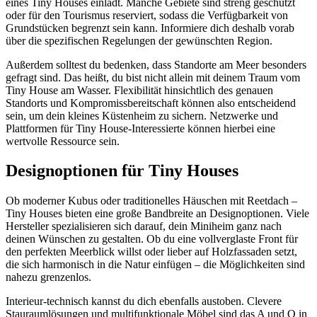
eines Tiny Houses einlädt. Manche Gebiete sind streng geschützt
oder für den Tourismus reserviert, sodass die Verfügbarkeit von
Grundstücken begrenzt sein kann. Informiere dich deshalb vorab
über die spezifischen Regelungen der gewünschten Region.
Außerdem solltest du bedenken, dass Standorte am Meer besonders
gefragt sind. Das heißt, du bist nicht allein mit deinem Traum vom
Tiny House am Wasser. Flexibilität hinsichtlich des genauen
Standorts und Kompromissbereitschaft können also entscheidend
sein, um dein kleines Küstenheim zu sichern. Netzwerke und
Plattformen für Tiny House-Interessierte können hierbei eine
wertvolle Ressource sein.
Designoptionen für Tiny Houses
Ob moderner Kubus oder traditionelles Häuschen mit Reetdach –
Tiny Houses bieten eine große Bandbreite an Designoptionen. Viele
Hersteller spezialisieren sich darauf, dein Miniheim ganz nach
deinen Wünschen zu gestalten. Ob du eine vollverglaste Front für
den perfekten Meerblick willst oder lieber auf Holzfassaden setzt,
die sich harmonisch in die Natur einfügen – die Möglichkeiten sind
nahezu grenzenlos.
Interieur-technisch kannst du dich ebenfalls austoben. Clevere
Stauraumlösungen und multifunktionale Möbel sind das A und O in