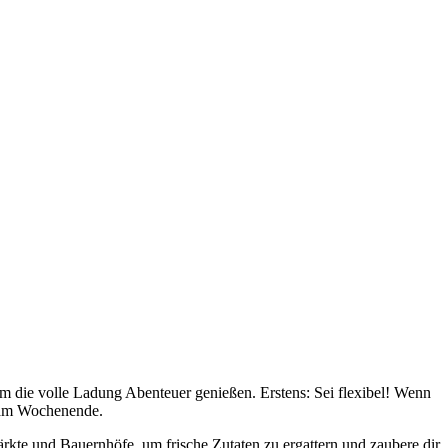
m die volle Ladung Abenteuer genießen. Erstens: Sei flexibel! Wenn
 am Wochenende.
ärkte und Bauernhöfe, um frische Zutaten zu ergattern und zaubere dir