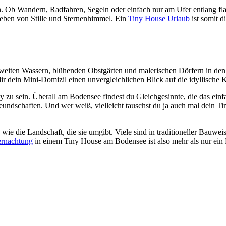
ten. Ob Wandern, Radfahren, Segeln oder einfach nur am Ufer entlang fl
geben von Stille und Sternenhimmel. Ein
Tiny House Urlaub
ist somit d
ten Wassern, blühenden Obstgärten und malerischen Dörfern in den Sinn
ir dein Mini-Domizil einen unvergleichlichen Blick auf die idyllische 
 zu sein. Überall am Bodensee findest du Gleichgesinnte, die das ein
ndschaften. Und wer weiß, vielleicht tauschst du ja auch mal dein T
wie die Landschaft, die sie umgibt. Viele sind in traditioneller Bauwei
rnachtung
in einem Tiny House am Bodensee ist also mehr als nur ein Be