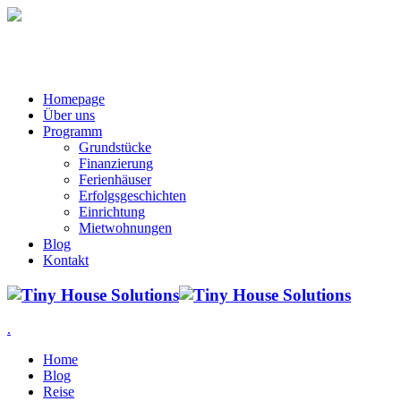
Homepage
Über uns
Programm
Grundstücke
Finanzierung
Ferienhäuser
Erfolgsgeschichten
Einrichtung
Mietwohnungen
Blog
Kontakt
.
Home
Blog
Reise