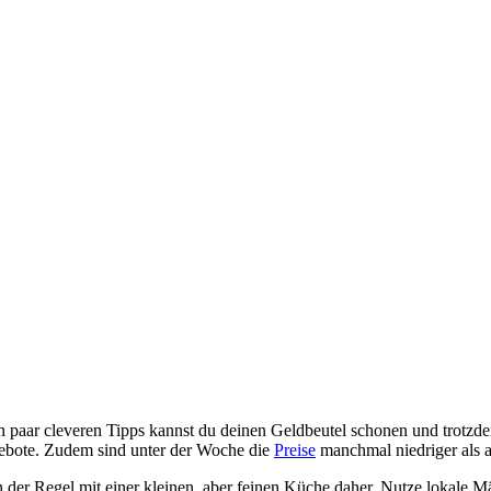
n paar cleveren Tipps kannst du deinen Geldbeutel schonen und trotzde
Angebote. Zudem sind unter der Woche die
Preise
manchmal niedriger als
 der Regel mit einer kleinen, aber feinen Küche daher. Nutze lokale M