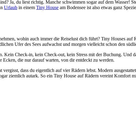
sind? Ja, du liest richtig. Manche schwimmen sogar auf dem Wasser! Ste
in
Urlaub
in einem
Tiny House
am Bodensee ist also etwas ganz Speziel
tzunehmen, wohin auch immer die Reiselust dich führt? Tiny Houses a
ördlichen Ufer des Sees aufwachst und morgen vielleicht schon den südli
fen. Kein Check-in, kein Check-out, kein Stress mit der Buchung. Und d
er Ecken, die nur darauf warten, von dir entdeckt zu werden.
 vergisst, dass du eigentlich auf vier Rädern lebst. Modern ausgestatte
ogar ziemlich autark. So ein Tiny House auf Rädern vereint Komfort m