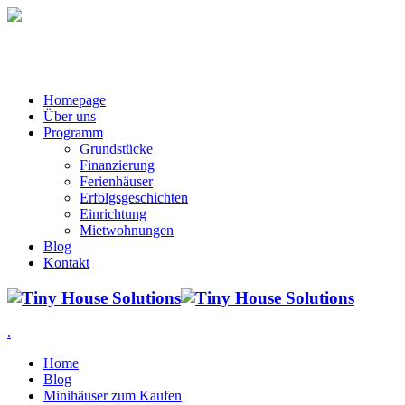
Homepage
Über uns
Programm
Grundstücke
Finanzierung
Ferienhäuser
Erfolgsgeschichten
Einrichtung
Mietwohnungen
Blog
Kontakt
.
Home
Blog
Minihäuser zum Kaufen