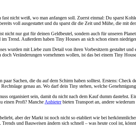
n fast nicht weiß, wo man anfangen soll. Zuerst einmal: Du sparst Koh
ereits voll ausgestattet und du sparst dir die Zeit und Mühe, die mit d
t nicht nur gut für deinen Geldbeutel, sondern auch für unseren Planet
voll im Trend. Außerdem haben Tiny Houses an sich schon einen niedr
uses wurden mit Liebe zum Detail von ihren Vorbesitzern gestaltet und e
st du doch Veränderungen vornehmen wollen, ist das bei einem Tiny Hous
in paar Sachen, die du auf dem Schirm haben solltest. Erstens: Check 
ie Rechtslage genau an. Wo darf dein Tiny stehen, welche Genehmigung
uss organisiert sein, damit du nicht nach dem Kauf dumm dastehst. Eini
 du einen Profi? Manche
Anbieter
bieten Transport an, andere wiederum 
liebt, aber der Markt ist noch nicht so etabliert wie bei herkömmlich
ird. Trends und Bauweisen ändern sich schnell – was heute cool ist, kön