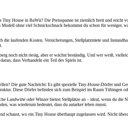
es Tiny House in BaWü? Die Preisspanne ist ziemlich breit und reicht v
es Modell ohne viel Schnickschnack bekommst du schon für weniger, wä
h die laufenden Kosten. Versicherungen, Stellplatzmiete und Instandhal
t.
g noch nicht riesig, aber er wächst beständig. Und wer weiß, vielleich
aran, dass Verhandeln ein Teil des Spiels ist.
llen? Die gute Nachricht: Es gibt spezielle Tiny-House-Dörfer und Gem
struktur. Diese Dörfer befinden sich zum Beispiel im Raum Tübingen od
 Landwirte oder Winzer bieten Stellplätze an – ideal, wenn du die Nat
unden, was wiederum bedeutet, dass du autarker leben musst.
und schaust, wo ein Tiny House überhaupt zugelassen wird. Nicht übera