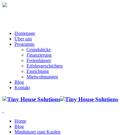
Homepage
Über uns
Programm
Grundstücke
Finanzierung
Ferienhäuser
Erfolgsgeschichten
Einrichtung
Mietwohnungen
Blog
Kontakt
.
Home
Blog
Minihäuser zum Kaufen