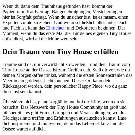
Wenn du dann dein Traumhaus gefunden hast, kommt der
Papierkram. Kaufvertrag, Baugenehmigungen, Versicherungen –
hier ist Sorgfalt gefragt. Wenn du unsicher bist, ist es ratsam, einen
Experten zurate zu ziehen. Und wenn schließlich alles unter Dach
und Fach ist, kann das
Einrichten
und Dekorieren beginnen. Der
Moment, wenn du das erste Mal die Tür deines eigenen Tiny House
aufschließt, wird all die Mühe wert sein.
Dein Traum vom Tiny House erfüllen
Träume sind da, um verwirklicht zu werden – und dein Traum vom
Tiny House an der Ostsee ist zum Greifen nah. Stell dir vor, wie du
deinen Morgenkaffee trinkst, während die ersten Sonnenstrahlen das
Meer in ein goldenes Licht tauchen. Dieser Ort kann dein
Rückzugsort werden, dein persönlicher Happy Place, wo du ganz
du selbst sein kannst.
Überstürze nichts, plane sorgfältig und hol dir Hilfe, wenn du sie
brauchst. Das Netzwerk der Tiny House Community ist groß und
hilfsbereit – es gibt Foren, Gruppen und Veranstaltungen, wo du
Gleichgesinnte treffen und Erfahrungen austauschen kannst. Lass
dich inspirieren und motivieren, denn das Leben ist kurz und die
Ostsee wartet auf dich.