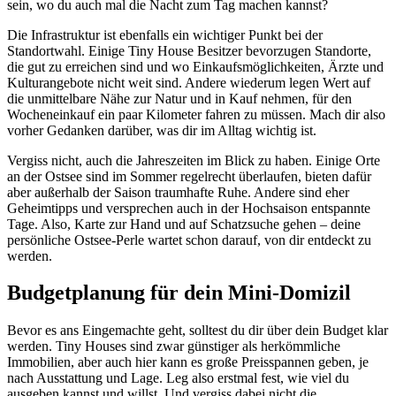
sein, wo du auch mal die Nacht zum Tag machen kannst?
Die Infrastruktur ist ebenfalls ein wichtiger Punkt bei der
Standortwahl. Einige Tiny House Besitzer bevorzugen Standorte,
die gut zu erreichen sind und wo Einkaufsmöglichkeiten, Ärzte und
Kulturangebote nicht weit sind. Andere wiederum legen Wert auf
die unmittelbare Nähe zur Natur und in Kauf nehmen, für den
Wocheneinkauf ein paar Kilometer fahren zu müssen. Mach dir also
vorher Gedanken darüber, was dir im Alltag wichtig ist.
Vergiss nicht, auch die Jahreszeiten im Blick zu haben. Einige Orte
an der Ostsee sind im Sommer regelrecht überlaufen, bieten dafür
aber außerhalb der Saison traumhafte Ruhe. Andere sind eher
Geheimtipps und versprechen auch in der Hochsaison entspannte
Tage. Also, Karte zur Hand und auf Schatzsuche gehen – deine
persönliche Ostsee-Perle wartet schon darauf, von dir entdeckt zu
werden.
Budgetplanung für dein Mini-Domizil
Bevor es ans Eingemachte geht, solltest du dir über dein Budget klar
werden. Tiny Houses sind zwar günstiger als herkömmliche
Immobilien, aber auch hier kann es große Preisspannen geben, je
nach Ausstattung und Lage. Leg also erstmal fest, wie viel du
ausgeben kannst und willst. Und vergiss dabei nicht die