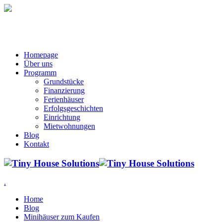
Homepage
Über uns
Programm
Grundstücke
Finanzierung
Ferienhäuser
Erfolgsgeschichten
Einrichtung
Mietwohnungen
Blog
Kontakt
.
Home
Blog
Minihäuser zum Kaufen