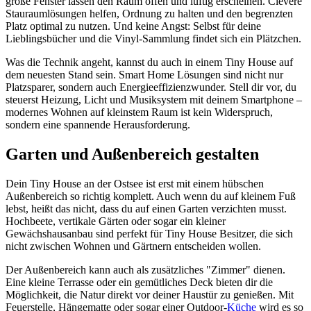
große Fenster lassen den Raum offen und luftig erscheinen. Clevere
Stauraumlösungen helfen, Ordnung zu halten und den begrenzten
Platz optimal zu nutzen. Und keine Angst: Selbst für deine
Lieblingsbücher und die Vinyl-Sammlung findet sich ein Plätzchen.
Was die Technik angeht, kannst du auch in einem Tiny House auf
dem neuesten Stand sein. Smart Home Lösungen sind nicht nur
Platzsparer, sondern auch Energieeffizienzwunder. Stell dir vor, du
steuerst Heizung, Licht und Musiksystem mit deinem Smartphone –
modernes Wohnen auf kleinstem Raum ist kein Widerspruch,
sondern eine spannende Herausforderung.
Garten und Außenbereich gestalten
Dein Tiny House an der Ostsee ist erst mit einem hübschen
Außenbereich so richtig komplett. Auch wenn du auf kleinem Fuß
lebst, heißt das nicht, dass du auf einen Garten verzichten musst.
Hochbeete, vertikale Gärten oder sogar ein kleiner
Gewächshausanbau sind perfekt für Tiny House Besitzer, die sich
nicht zwischen Wohnen und Gärtnern entscheiden wollen.
Der Außenbereich kann auch als zusätzliches "Zimmer" dienen.
Eine kleine Terrasse oder ein gemütliches Deck bieten dir die
Möglichkeit, die Natur direkt vor deiner Haustür zu genießen. Mit
Feuerstelle, Hängematte oder sogar einer Outdoor-
Küche
wird es so