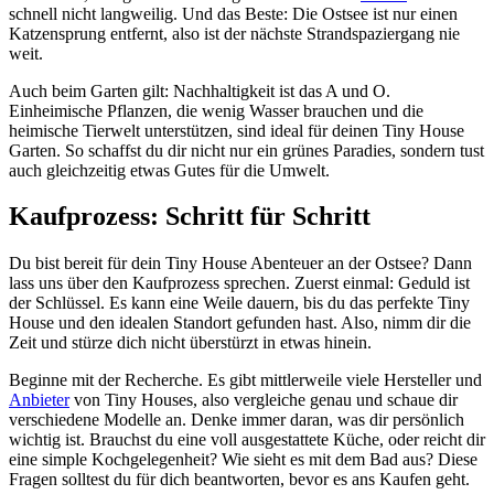
schnell nicht langweilig. Und das Beste: Die Ostsee ist nur einen
Katzensprung entfernt, also ist der nächste Strandspaziergang nie
weit.
Auch beim Garten gilt: Nachhaltigkeit ist das A und O.
Einheimische Pflanzen, die wenig Wasser brauchen und die
heimische Tierwelt unterstützen, sind ideal für deinen Tiny House
Garten. So schaffst du dir nicht nur ein grünes Paradies, sondern tust
auch gleichzeitig etwas Gutes für die Umwelt.
Kaufprozess: Schritt für Schritt
Du bist bereit für dein Tiny House Abenteuer an der Ostsee? Dann
lass uns über den Kaufprozess sprechen. Zuerst einmal: Geduld ist
der Schlüssel. Es kann eine Weile dauern, bis du das perfekte Tiny
House und den idealen Standort gefunden hast. Also, nimm dir die
Zeit und stürze dich nicht überstürzt in etwas hinein.
Beginne mit der Recherche. Es gibt mittlerweile viele Hersteller und
Anbieter
von Tiny Houses, also vergleiche genau und schaue dir
verschiedene Modelle an. Denke immer daran, was dir persönlich
wichtig ist. Brauchst du eine voll ausgestattete Küche, oder reicht dir
eine simple Kochgelegenheit? Wie sieht es mit dem Bad aus? Diese
Fragen solltest du für dich beantworten, bevor es ans Kaufen geht.