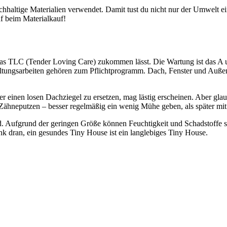
achhaltige Materialien verwendet. Damit tust du nicht nur der Umwelt e
f beim Materialkauf!
as TLC (Tender Loving Care) zukommen lässt. Die Wartung ist das A 
ltungsarbeiten gehören zum Pflichtprogramm. Dach, Fenster und Außen
einen losen Dachziegel zu ersetzen, mag lästig erscheinen. Aber glaub
 Zähneputzen – besser regelmäßig ein wenig Mühe geben, als später mi
. Aufgrund der geringen Größe können Feuchtigkeit und Schadstoffe s
nk dran, ein gesundes Tiny House ist ein langlebiges Tiny House.