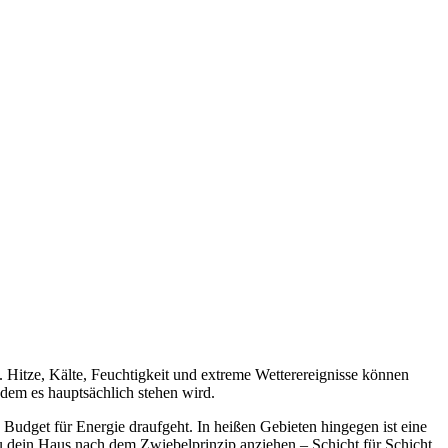
Hitze, Kälte, Feuchtigkeit und extreme Wetterereignisse können
 dem es hauptsächlich stehen wird.
Budget für Energie draufgeht. In heißen Gebieten hingegen ist eine
du dein Haus nach dem Zwiebelprinzip anziehen – Schicht für Schicht